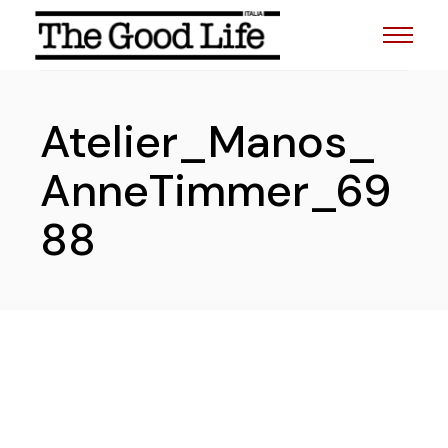
Skip
to
the
content
Atelier_Manos_
AnneTimmer_69
88