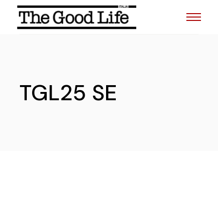
Skip
to
the
content
TGL25 SE