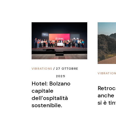
VIBRATIONS
27 OTTOBRE
VIBRATIO
2025
Hotel: Bolzano
Retroc
capitale
anche 
dell’ospitalità
si è ti
sostenibile.