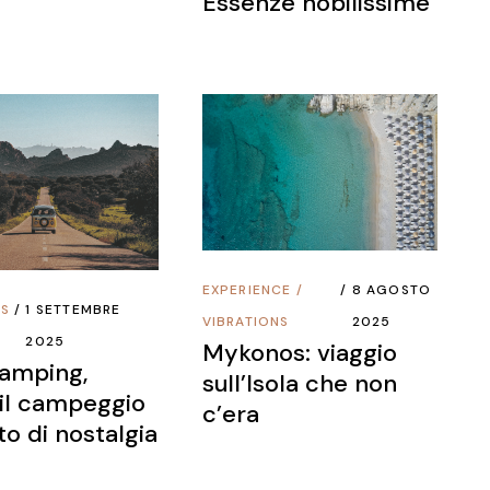
Essenze nobilissime
EXPERIENCE
/
8 AGOSTO
NS
1 SETTEMBRE
VIBRATIONS
2025
2025
Mykonos: viaggio
amping,
sull’Isola che non
il campeggio
c’era
nto di nostalgia