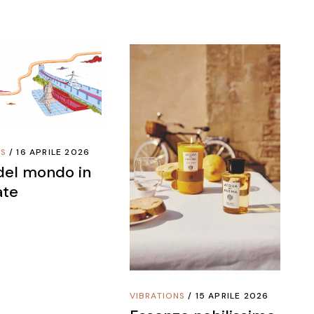
Ma
Ex
NS
16 APRILE 2026
 del mondo in
ate
VIBRATIONS
15 APRILE 2026