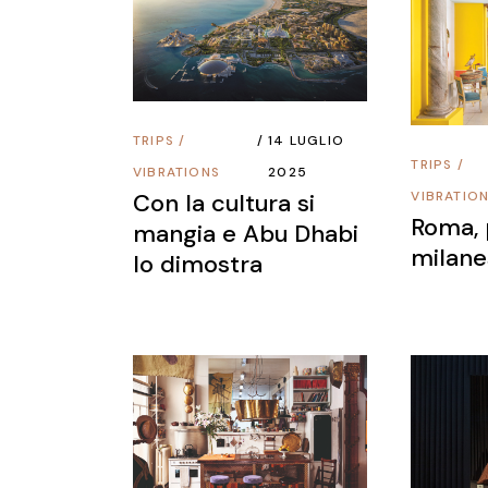
TRIPS
/
14 LUGLIO
TRIPS
/
VIBRATIONS
2025
Con la cultura si
VIBRATIO
Roma, 
mangia e Abu Dhabi
milane
lo dimostra