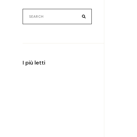
Search
for:
I più letti