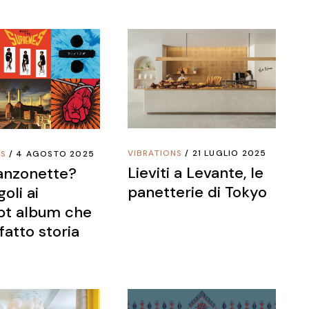
VIBRATIONS
21 LUGLIO 2025
NS
4 AGOSTO 2025
Lieviti a Levante, le
anzonette?
panetterie di Tokyo
goli ai
pt album che
fatto storia