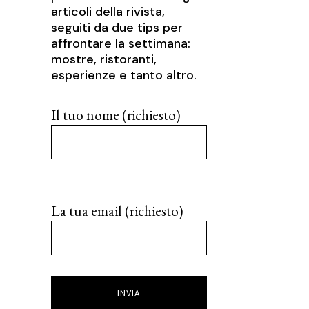
articoli della rivista,
seguiti da due tips per
affrontare la settimana:
mostre, ristoranti,
esperienze e tanto altro.
Il tuo nome (richiesto)
La tua email (richiesto)
INVIA