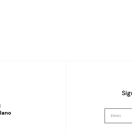
Sig
l
ilano