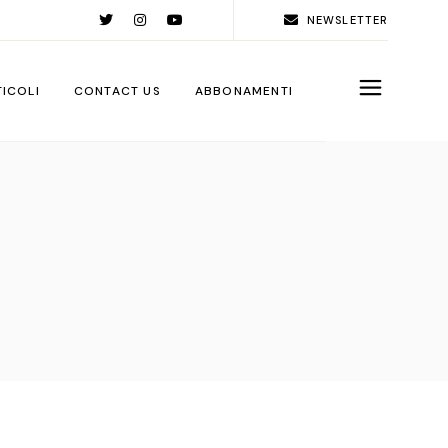
NEWSLETTER
TICOLI
CONTACT US
ABBONAMENTI
rld
ople
ps
ga City
ps
rations
sign