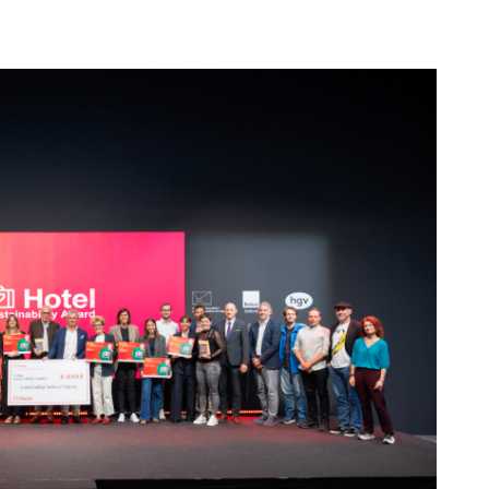
Ma
Ex