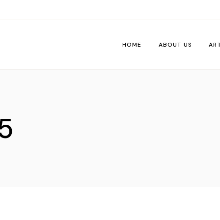
HOME
ABOUT US
AR
Wo
Pe
5
Tri
Me
Ti
Vib
De