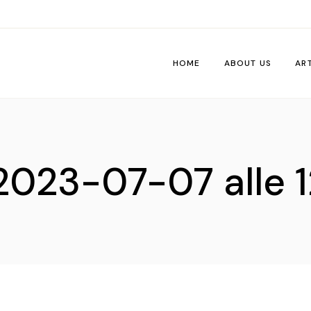
HOME
ABOUT US
AR
Wo
Pe
023-07-07 alle 1
Tri
Me
Ti
Vib
De