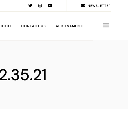
NEWSLETTER
TICOLI
CONTACT US
ABBONAMENTI
rld
ople
2.35.21
ps
ga City
ps
rations
sign