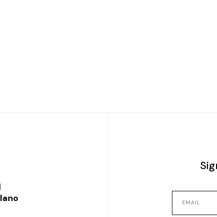
Sig
l
ilano