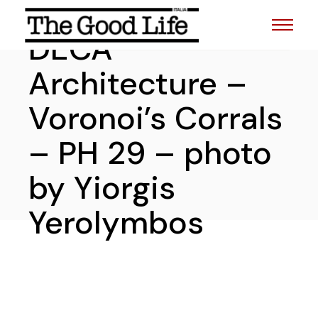
Skip
to
the
DECA
content
Architecture –
Voronoi’s Corrals
– PH 29 – photo
by Yiorgis
Yerolymbos