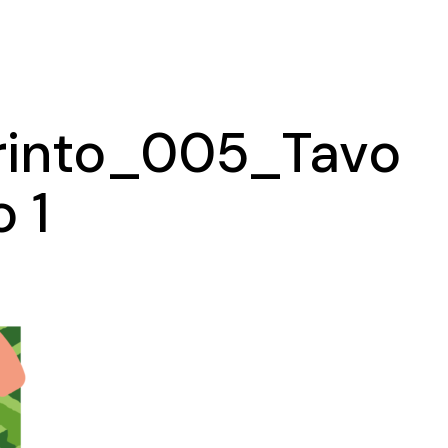
Ma
Ex
rinto_005_Tavo
o 1