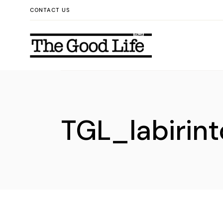
Skip
CONTACT US
to
the
content
TGL_labirin