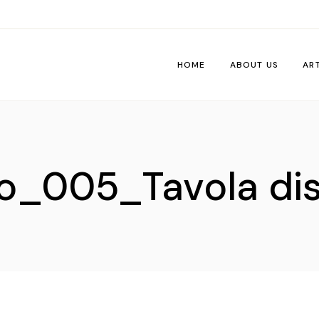
HOME
ABOUT US
AR
Wo
Pe
to_005_Tavola dis
Tri
Me
Ti
Vib
De