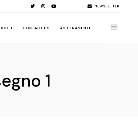
NEWSLETTER
TICOLI
CONTACT US
ABBONAMENTI
rld
ople
egno 1
ps
ga City
ps
rations
sign