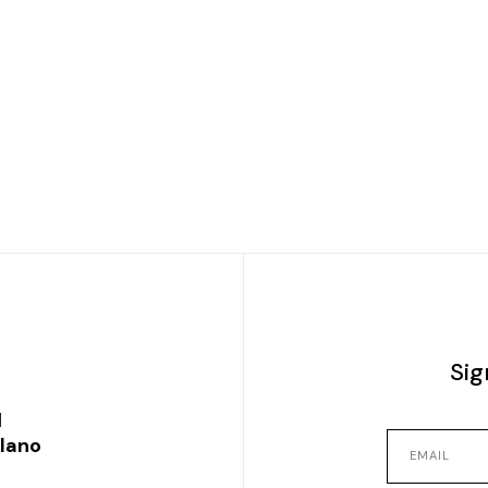
Sig
l
ilano