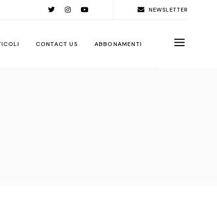
NEWSLETTER
TICOLI
CONTACT US
ABBONAMENTI
rld
ople
ps
ga City
ps
rations
sign