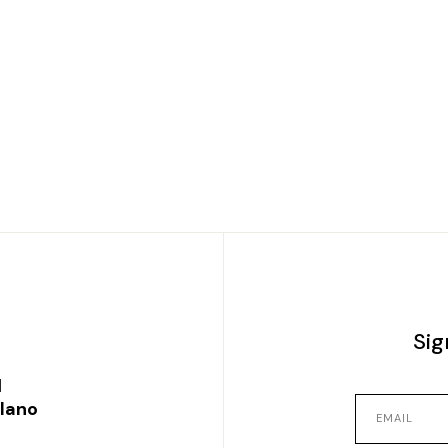
Sig
l
ilano