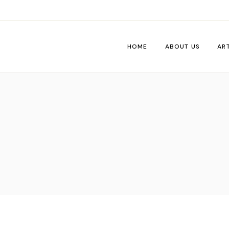
HOME
ABOUT US
AR
Wo
Pe
Tri
Me
Ti
Vib
De