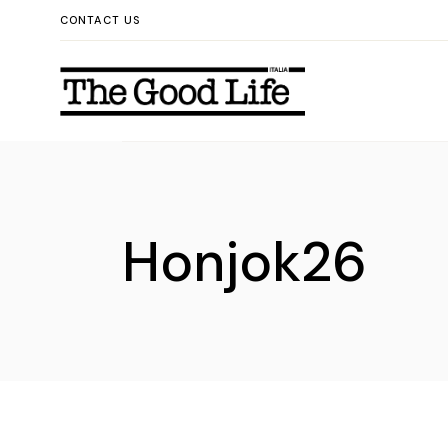
Skip
CONTACT US
to
the
content
Honjok26