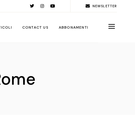
NEWSLETTER
TICOLI
CONTACT US
ABBONAMENTI
rld
ople
Rome
ps
ga City
ps
rations
sign