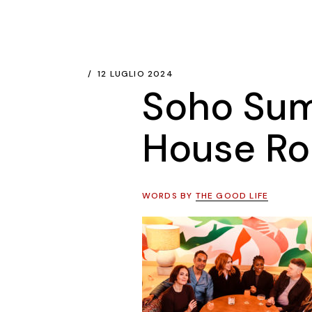
12 LUGLIO 2024
Soho Sum
House R
WORDS BY
THE GOOD LIFE