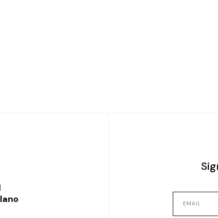
Sig
l
ilano