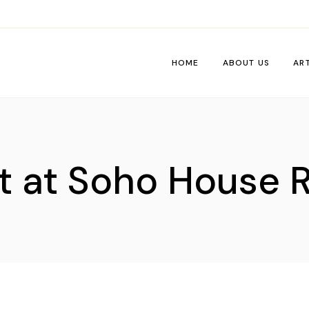
HOME
ABOUT US
AR
Wo
Pe
t at Soho House 
Tri
Me
Ti
Vib
De