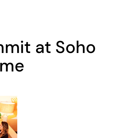
Ma
Ex
mit at Soho
ome