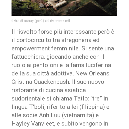
il sito di moray (perù) e il ristorante mil
Il risvolto forse più interessante però è
il cortocircuito tra stregoneria ed
empowerment femminile. Si sente una
fattucchiera, giocando anche con il
ruolo ai pentoloni e la fama luciferina
della sua città adottiva, New Orleans,
Cristina Quackenbush. Il suo nuovo
ristorante di cucina asiatica
sudorientale si chiama Tatlo: “tre” in
lingua T’boli, riferito a lei (filippina) e
alle socie Anh Luu (vietnamita) e
Hayley Vanvleet, e subito vengono in