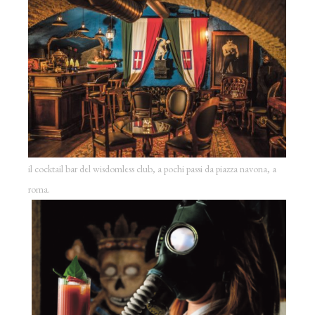
il cocktail bar del wisdomless club, a pochi passi da piazza navona, a
roma.