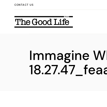
Skip
CONTACT US
to
the
content
Immagine W
18.27.47_fea