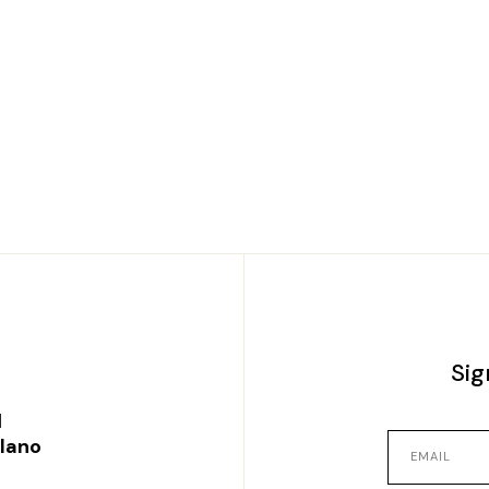
Sig
l
ilano