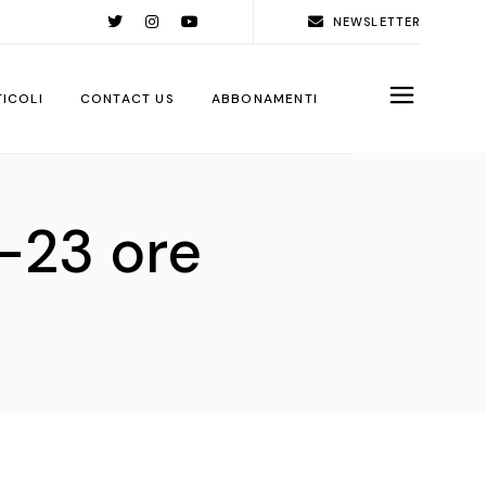
NEWSLETTER
TICOLI
CONTACT US
ABBONAMENTI
rld
-23 ore
ople
ps
ga City
ps
rations
sign