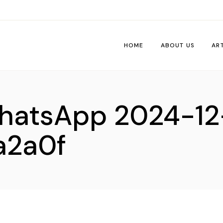
HOME
ABOUT US
AR
Wo
hatsApp 2024-12
Pe
Tri
a2a0f
Me
Ti
Vib
De