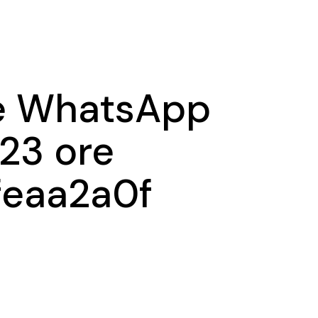
Ma
Ex
e WhatsApp
23 ore
feaa2a0f