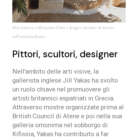
silvia fiorucci, collezionista d’arte e design e ideatrice di 4room,
nell’isola kastellorizo.
Pittori, scultori, designer
Nell’ambito delle arti visive, la
gallerista inglese Jill Yakas ha svolto
un ruolo chiave nel promuovere gli
artisti britannici espatriati in Grecia.
Attraverso mostre organizzate prima al
British Council di Atene e poi nella sua
galleria omonima nel sobborgo di
Kifissia, Yakas ha contribuito a far