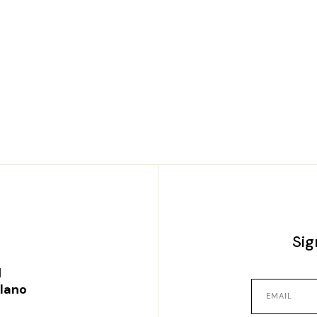
Sig
l
ilano