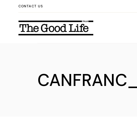
Skip
CONTACT US
to
the
content
CANFRANC_E