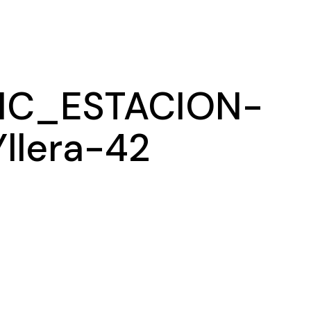
Ma
Ex
C_ESTACION-
llera-42