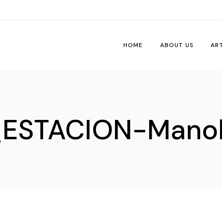
HOME
ABOUT US
AR
Wo
Pe
STACION-Manolo
Tri
Me
Ti
Vib
De