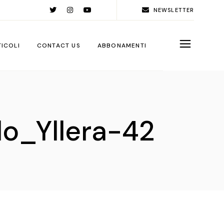
NEWSLETTER
TICOLI
CONTACT US
ABBONAMENTI
rld
ople
_Yllera-42
ps
ga City
ps
rations
sign