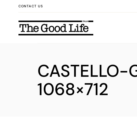
Skip
CONTACT US
to
the
content
CASTELLO-
1068×712