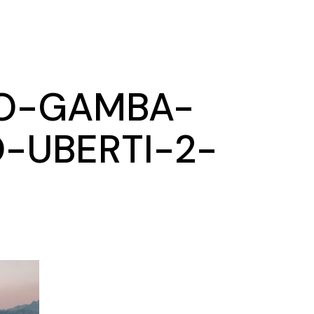
Ma
Ex
O-GAMBA-
-UBERTI-2-