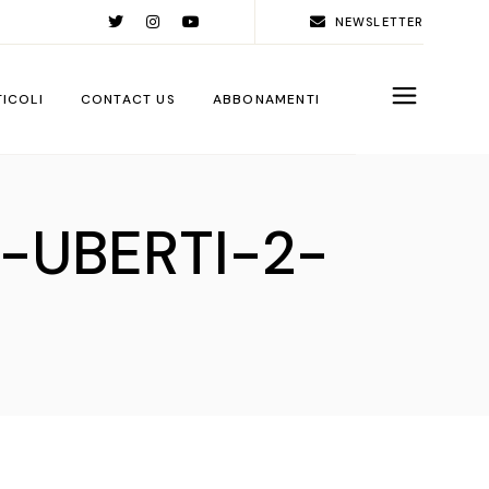
NEWSLETTER
TICOLI
CONTACT US
ABBONAMENTI
rld
UBERTI-2-
ople
ps
ga City
ps
rations
sign