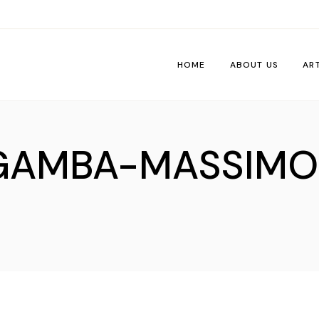
HOME
ABOUT US
AR
Wo
GAMBA-MASSIMO-
Pe
Tri
Me
Ti
Vib
De