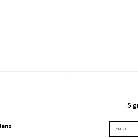
Sig
l
ilano