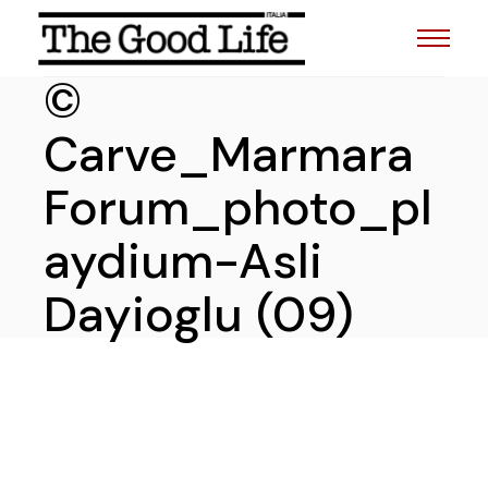
Skip
to
the
content
©
Carve_Marmara
Forum_photo_pl
aydium-Asli
Dayioglu (09)