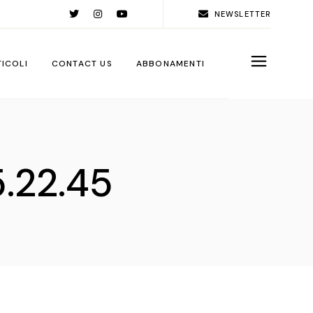
NEWSLETTER
TICOLI
CONTACT US
ABBONAMENTI
rld
ople
.22.45
ps
ga City
ps
rations
sign