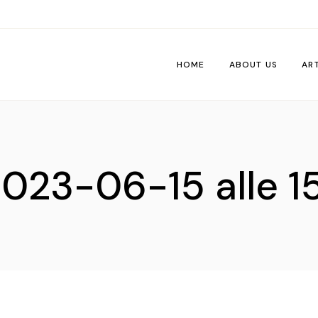
HOME
ABOUT US
AR
Wo
Pe
023-06-15 alle 15
Tri
Me
Ti
Vib
De