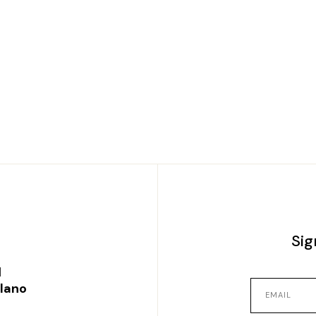
Sig
l
ilano