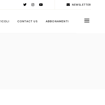
NEWSLETTER
TICOLI
CONTACT US
ABBONAMENTI
rld
ople
ps
ga City
ps
rations
sign