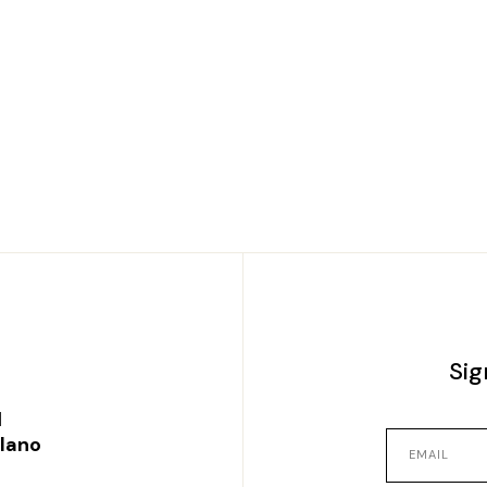
Sig
l
ilano