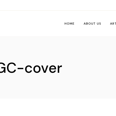
HOME
ABOUT US
AR
Wo
Pe
C-cover
Tri
Me
Ti
Vib
De