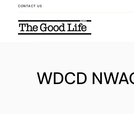
Skip
CONTACT US
to
the
content
WDCD NWAG