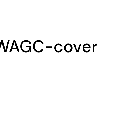
Ma
Ex
WAGC-cover