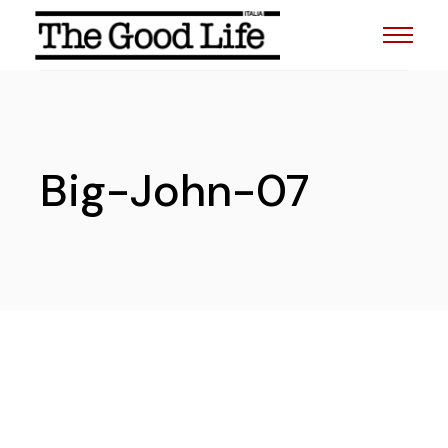
Skip
to
the
content
Big-John-07