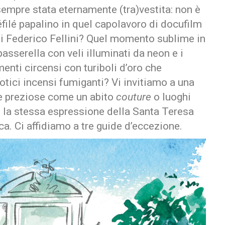
 sempre stata eternamente (tra)vestita: non è
 défilé papalino in quel capolavoro di docufilm
i Federico Fellini? Quel momento sublime in
passerella con veli illuminati da neon e i
nti circensi con turiboli d’oro che
tici incensi fumiganti? Vi invitiamo a una
e preziose come un abito
couture
o luoghi
n la stessa espressione della Santa Teresa
ica. Ci affidiamo a tre guide d’eccezione.