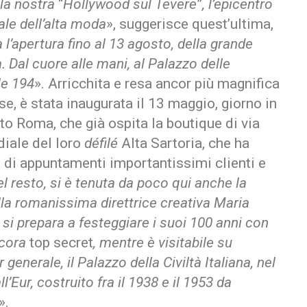
 la nostra
“
Hollywood sul Tevere
”
, l’epicentro
tale dell’alta moda
», suggerisce quest’ultima,
 l’apertura fino al 13 agosto, della grande
 Dal cuore alle mani, al Palazzo delle
le 194
». Arricchita e resa ancor più magnifica
se, è stata inaugurata il 13 maggio, giorno in
elto Roma, che già ospita la boutique di via
diale del loro
défilé
Alta Sartoria, che ha
 di appuntamenti importantissimi clienti e
l resto, si è tenuta da poco qui anche la
alla romanissima direttrice creativa Maria
 si prepara a festeggiare i suoi 100 anni con
ncora
top secret
, mentre è visitabile su
generale, il Palazzo della Civiltà Italiana, nel
’Eur, costruito fra il 1938 e il 1953 da
».