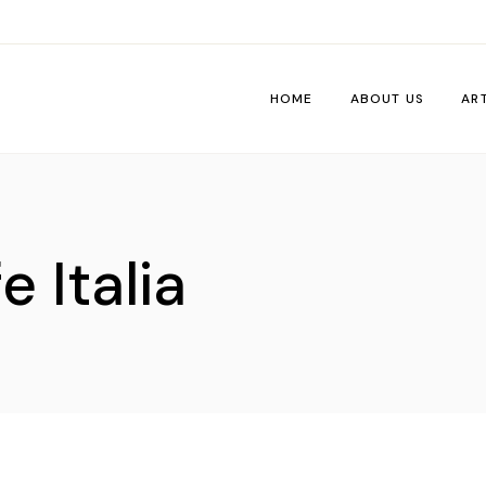
HOME
ABOUT US
AR
Wo
Pe
 Italia
Tri
Me
Ti
Vib
De