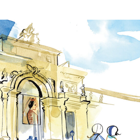
Ma
Ex