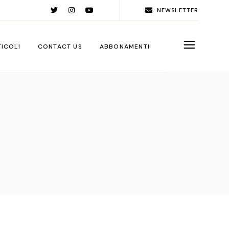
NEWSLETTER
TICOLI
CONTACT US
ABBONAMENTI
rld
ople
ps
ga City
ps
rations
sign