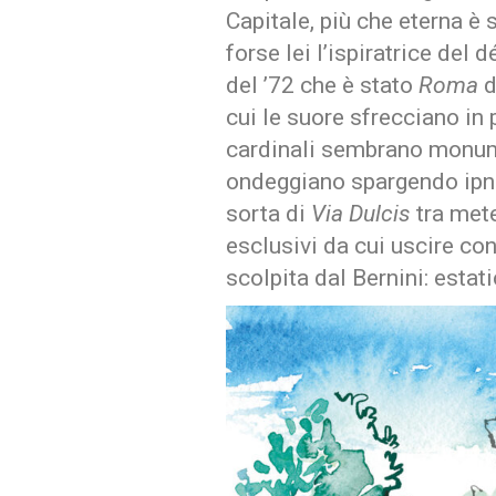
Capitale, più che eterna è
forse lei l’ispiratrice del
del ’72 che è stato
Roma
d
cui le suore sfrecciano in 
cardinali sembrano monume
ondeggiano spargendo ipno
sorta di
Via Dulcis
tra met
esclusivi da cui uscire co
scolpita dal Bernini: estat