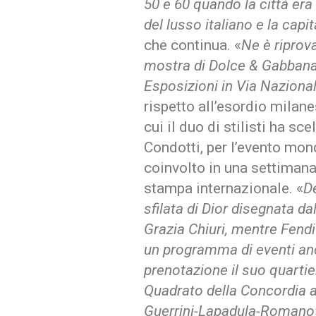
50 e 60 quando la città era
del lusso italiano e la capi
che continua. «
Ne è riprova
mostra di Dolce & Gabbana.
Esposizioni in Via Naziona
rispetto all’esordio milane
cui il duo di stilisti ha sc
Condotti, per l’evento mon
coinvolto in una settimana
stampa internazionale. «
De
sfilata di Dior disegnata d
Grazia Chiuri, mentre Fendi
un programma di eventi a
prenotazione il suo quartier 
Quadrato della Concordia all
Guerrini-Lapadula-Romano