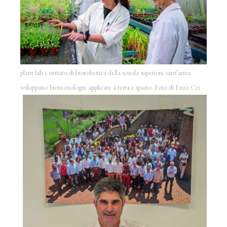
plant lab e istituto di biorobotica della scuola superiore sant’anna
sviluppano biotecnologie applicate a terra e spazio. Foto di Enzo Cei