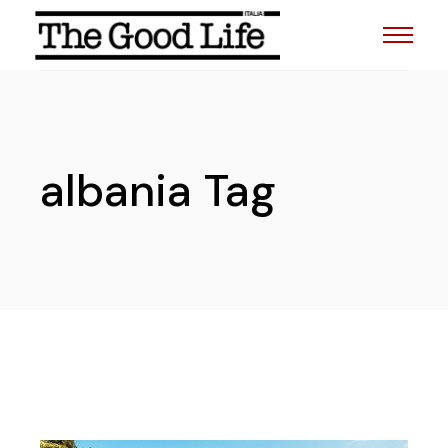
Skip
to
the
content
albania Tag