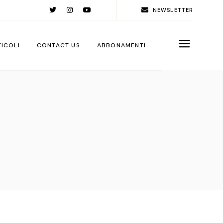
NEWSLETTER
TICOLI
CONTACT US
ABBONAMENTI
rld
ople
ps
ga City
ps
rations
sign