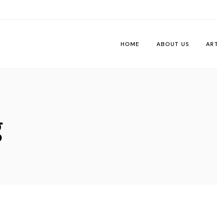
HOME
ABOUT US
AR
Wo
Pe
g
Tri
Me
Ti
Vib
De