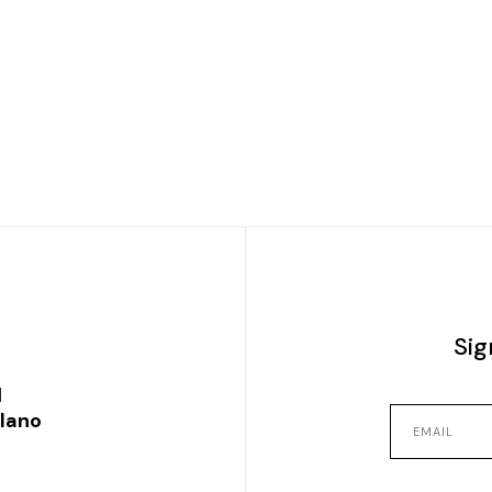
Sig
l
ilano