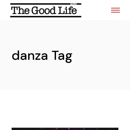
Skip
to
the
content
danza Tag