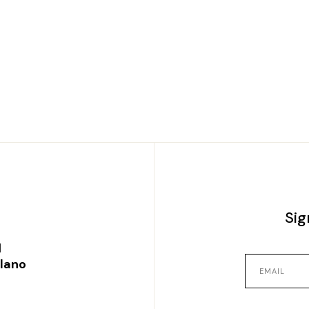
Sig
l
ilano