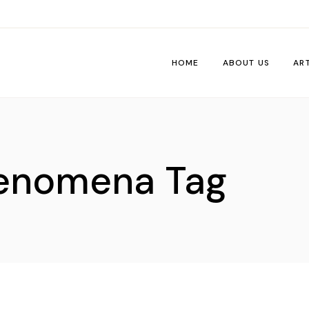
HOME
ABOUT US
AR
Wo
Pe
enomena Tag
Tri
Me
Ti
Vib
De