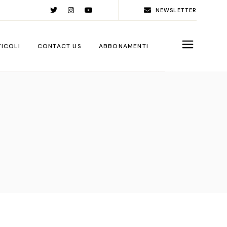
NEWSLETTER
TICOLI
CONTACT US
ABBONAMENTI
rld
ople
ps
ga City
ps
rations
sign