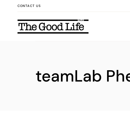
Skip
CONTACT US
to
the
content
teamLab Ph