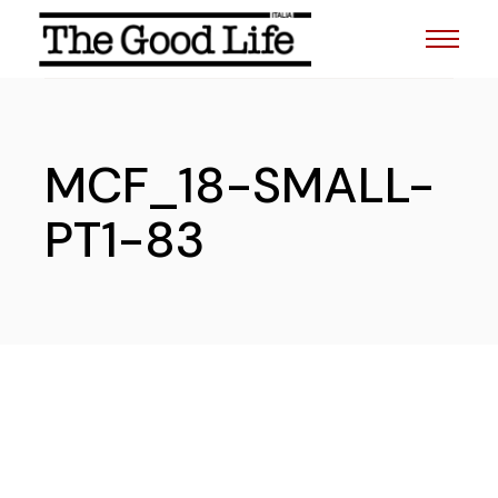
Skip
to
the
content
MCF_18-SMALL-
PT1-83