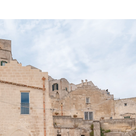
Ma
Ex