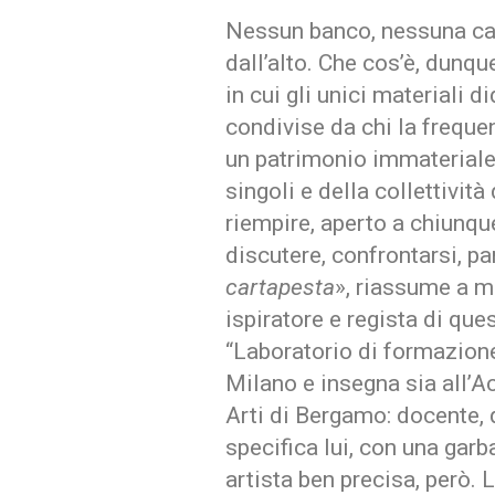
Nessun banco, nessuna ca
dall’alto. Che cos’è, dunqu
in cui gli unici materiali 
condivise da chi la frequen
un patrimonio immateriale,
singoli e della collettivit
riempire, aperto a chiunqu
discutere, confrontarsi, pa
cartapesta
», riassume a m
ispiratore e regista di qu
“Laboratorio di formazione
Milano e insegna sia all’A
Arti di Bergamo: docente, 
specifica lui, con una garb
artista ben precisa, però. L