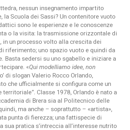
ttedra, nessun insegnamento impartito
e, la Scuola dei Sassi? Un contenitore vuoto
didattici sono le esperienze e le conoscenze
ta o la visita: la trasmissione orizzontale di
 in un processo volto alla crescita dei
à di riferimento; uno spazio vuoto e quindi da
e. Basta sedersi su uno sgabello e iniziare a
rtecipare. «
Qui modelliamo idee, non
o’ di slogan Valerio Rocco Orlando,
esto che ufficialmente si configura come un
 territoriale”. Classe 1978, Orlando è nato a
ccademia di Brera sia al Politecnico delle
quindi, ma anche – soprattutto – «artista»,
ata punta di fierezza; una fattispecie di
a sua pratica s’intreccia all’interesse nutrito