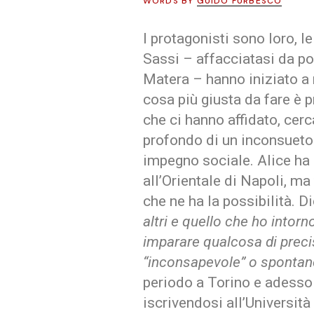
WORDS BY
GUIDO FURBESCO
I protagonisti sono loro, l
Sassi – affacciatasi da po
Matera – hanno iniziato a ri
cosa più giusta da fare è p
che ci hanno affidato, cer
profondo di un inconsueto 
impegno sociale. Alice ha 
all’Orientale di Napoli, ma
che ne ha la possibilità. Di
altri e quello che ho intor
imparare qualcosa di preci
“inconsapevole” o sponta
periodo a Torino e adesso 
iscrivendosi all’Università