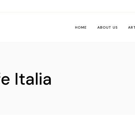
HOME
ABOUT US
AR
Wo
Pe
 Italia
Tri
Me
Ti
Vib
De