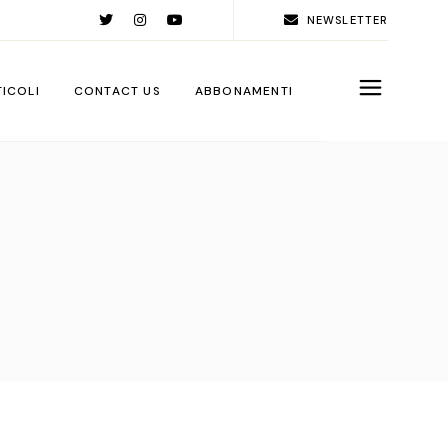
NEWSLETTER
TICOLI
CONTACT US
ABBONAMENTI
rld
ople
ps
ga City
ps
rations
sign