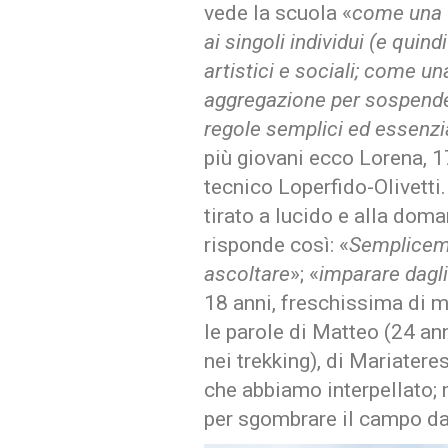
vede la scuola «
come una f
ai singoli individui (e quind
artistici e sociali; come u
aggregazione per sospender
regole semplici ed essenzial
più giovani ecco Lorena, 17
tecnico Loperfido-Olivetti
tirato a lucido e alla dom
risponde così: «
Sempliceme
ascoltare
»; «
imparare dagli
18 anni, freschissima di m
le parole di Matteo (24 ann
nei trekking), di Mariatere
che abbiamo interpellato; 
per sgombrare il campo da