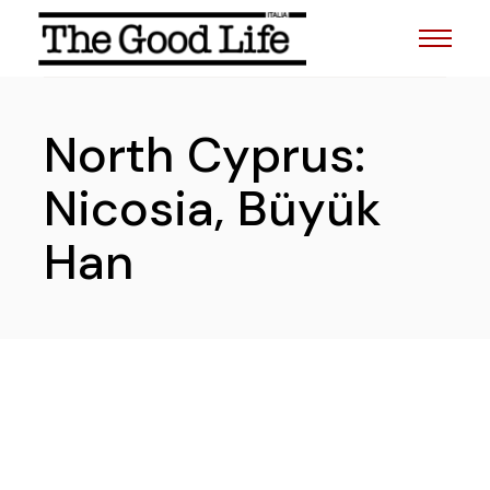
Skip
to
the
content
North Cyprus:
Nicosia, Büyük
Han