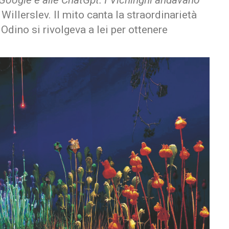
a Google e alle ChatGpt. I Vichinghi andavano
Willerslev. Il mito canta la straordinarietà
 Odino si rivolgeva a lei per ottenere