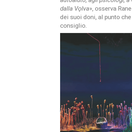
autoaiuto, agli psicologi, 
dalla Vǫlva
», osserva Rane 
dei suoi doni, al punto che
consiglio.