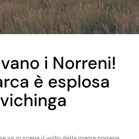
ivano i Norreni!
arca è esplosa
 vichinga
 va in scena il volto della magia norrena