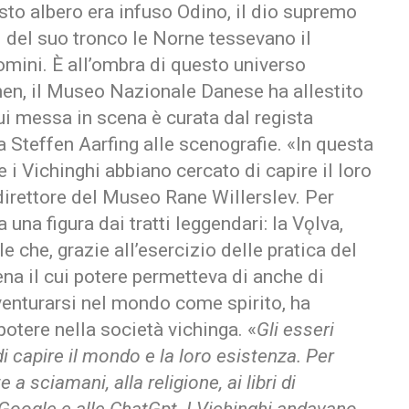
esto albero era infuso Odino, il dio supremo
i del suo tronco le Norne tessevano il
uomini. È all’ombra di questo universo
en, il Museo Nazionale Danese ha allestito
ui messa in scena è curata dal regista
a Steffen Aarfing alle scenografie. «In questa
i Vichinghi abbiano cercato di capire il loro
direttore del Museo Rane Willerslev. Per
a una figura dai tratti leggendari: la Vǫlva,
e che, grazie all’esercizio delle pratica del
ena il cui potere permetteva di anche di
venturarsi nel mondo come spirito, ha
potere nella società vichinga. «
Gli esseri
 capire il mondo e la loro esistenza. Per
a sciamani, alla religione, ai libri di