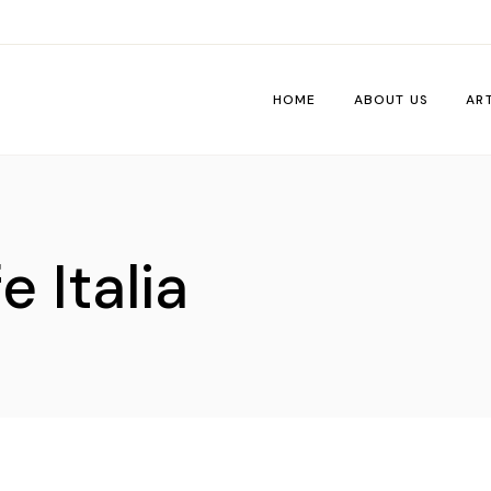
HOME
ABOUT US
AR
Wo
Pe
 Italia
Tri
Me
Ti
Vib
De