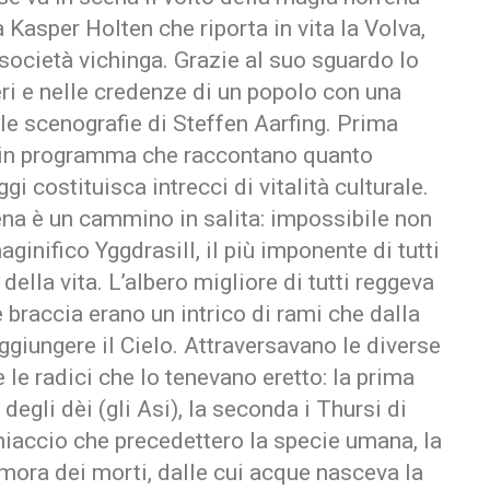
a Kasper Holten che riporta in vita la Volva,
 società vichinga. Grazie al suo sguardo lo
eri e nelle credenze di un popolo con una
lle scenografie di Steffen Aarfing. Prima
ti in programma che raccontano quanto
gi costituisca intrecci di vitalità culturale.
ena è un cammino in salita: impossibile non
aginifico Yggdrasill, il più imponente di tutti
 della vita. L’albero migliore di tutti reggeva
 braccia erano un intrico di rami che dalla
aggiungere il Cielo. Attraversavano le diverse
le radici che lo tenevano eretto: la prima
degli dèi (gli Asi), la seconda i Thursi di
ghiaccio che precedettero la specie umana, la
imora dei morti, dalle cui acque nasceva la