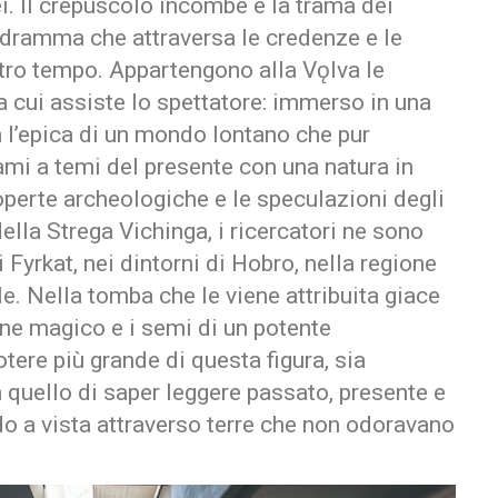
. Il crepuscolo incombe e la trama dei
dramma che attraversa le credenze e le
ltro tempo. Appartengono alla Vǫlva le
 a cui assiste lo spettatore: immerso in una
l’epica di un mondo lontano che pur
iami a temi del presente con una natura in
coperte archeologiche e le speculazioni degli
ella Strega Vichinga, i ricercatori ne sono
di Fyrkat, nei dintorni di Hobro, nella regione
e. Nella tomba che le viene attribuita giace
one magico e i semi di un potente
otere più grande di questa figura, sia
a quello di saper leggere passato, presente e
do a vista attraverso terre che non odoravano