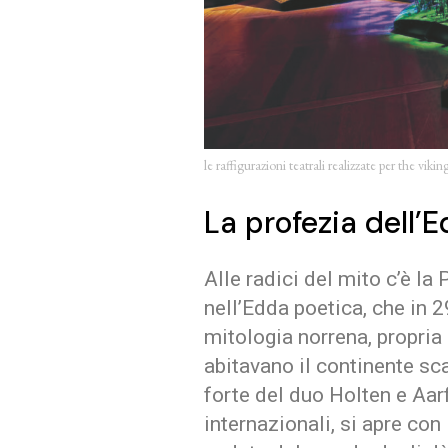
le raffigurazioni teatrali realizzate per the vik
La profezia dell’
Alle radici del mito c’è la
nell’Edda poetica, che in 2
mitologia norrena, propria 
abitavano il continente sc
forte del duo Holten e Aarf
internazionali, si apre con