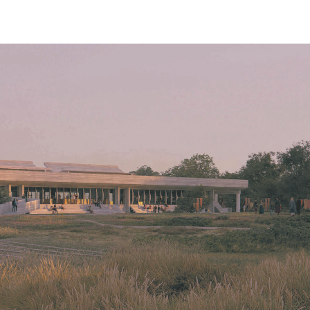
Ma
Ex