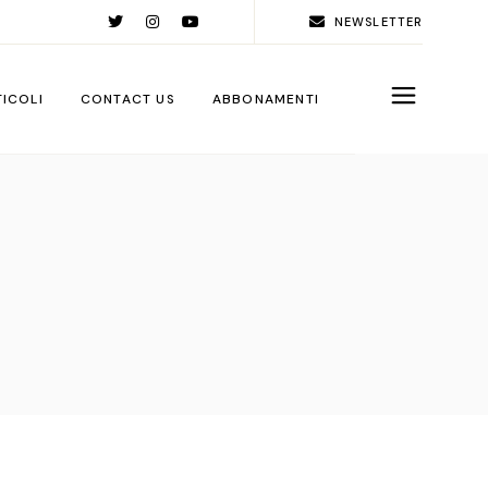
NEWSLETTER
TICOLI
CONTACT US
ABBONAMENTI
rld
ople
ps
ga City
ps
rations
sign