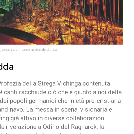
ing sorceress al museo nazionale danese.
Edda
 Profezia della Strega Vichinga contenuta
9 canti racchiude ciò che è giunto a noi della
dei popoli germanici che in età pre-cristiana
andinavo. La messa in scena, visionaria e
ing già attivo in diverse collaborazioni
 la rivelazione a Odino del Ragnarok, la