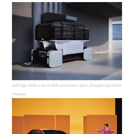
italdesign climb-e: un modulo semovente capace di seguirci pressoché
ovunque.