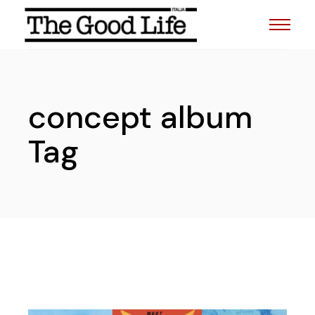
Skip
to
the
content
concept album
Tag