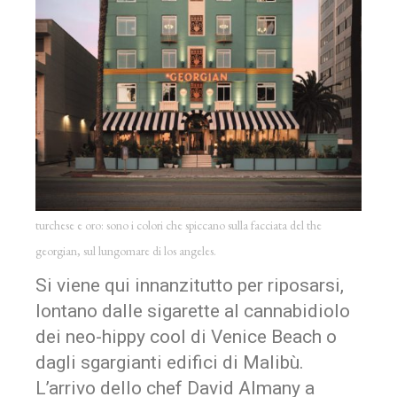
turchese e oro: sono i colori che spiccano sulla facciata del the
georgian, sul lungomare di los angeles.
Si viene qui innanzitutto per riposarsi,
lontano dalle sigarette al cannabidiolo
dei neo-hippy cool di Venice Beach o
dagli sgargianti edifici di Malibù.
L’arrivo dello chef David Almany a