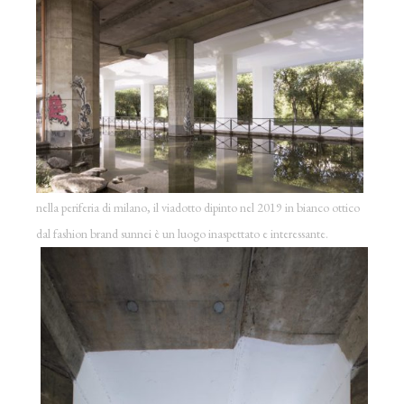
nella periferia di milano, il viadotto dipinto nel 2019 in bianco ottico
dal fashion brand sunnei è un luogo inaspettato e interessante.