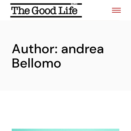
Skip
to
the
content
Author: andrea
Bellomo