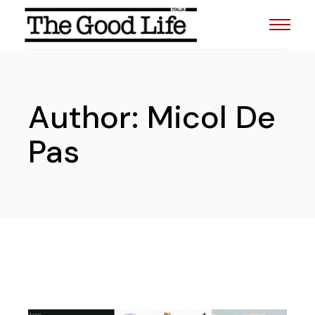
Skip
to
the
content
Author: Micol De
Pas